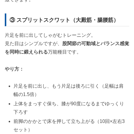
③ スプリットスクワット（大殿筋・腸腰筋）
片足を前に出してしゃがむトレーニング。
見た目はシンプルですが、
股関節の可動域とバランス感覚
を同時に鍛えられる
万能種目です。
やり方：
片足を前に出し、もう片足は後ろに引く（足幅は肩
幅の1.5倍）
上体をまっすぐ保ち、膝が90度になるまでゆっくり
下ろす
前脚のかかとで床を押して立ち上がる（10回×左右3
セット）