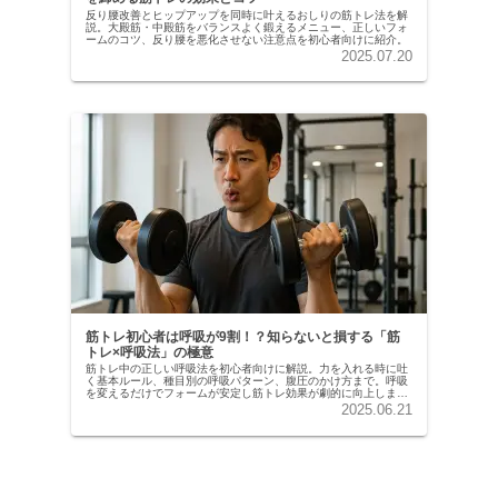
反り腰改善とヒップアップを同時に叶えるおしりの筋トレ法を解
説。大殿筋・中殿筋をバランスよく鍛えるメニュー、正しいフォ
ームのコツ、反り腰を悪化させない注意点を初心者向けに紹介。
2025.07.20
筋トレ初心者は呼吸が9割！？知らないと損する「筋
トレ×呼吸法」の極意
筋トレ中の正しい呼吸法を初心者向けに解説。力を入れる時に吐
く基本ルール、種目別の呼吸パターン、腹圧のかけ方まで。呼吸
を変えるだけでフォームが安定し筋トレ効果が劇的に向上しま
す。
2025.06.21