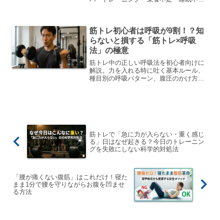
など原因別の改善策で、今日のトレーニ
ングを無駄にしない方法を紹介します。
筋トレ初心者は呼吸が9割！？知
らないと損する「筋トレ×呼吸
法」の極意
筋トレ中の正しい呼吸法を初心者向けに
解説。力を入れる時に吐く基本ルール、
種目別の呼吸パターン、腹圧のかけ方ま
で。呼吸を変えるだけでフォームが安定
し筋トレ効果が劇的に向上します。
筋トレで「急に力が入らない・重く感じ
る」日はなぜ起きる？今日のトレーニン
グを失敗にしない科学的対処法
「腰が痛くない腹筋」はこれだけ！寝た
まま1分で腰を守りながらお腹を凹ませ
る方法