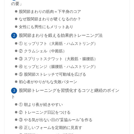
の要」
股関節まわりの筋肉＝下半身のコア
なぜ股関節まわりが硬くなるのか？
女性にも男性にもメリットあり
股関節まわりを鍛える効果的トレーニング法
① ヒップリフト（大殿筋・ハムストリング）
② クラムシェル（中殿筋）
③ スプリットスクワット（大殿筋・腸腰筋）
④ ヒップヒンジ（腸腰筋・ハムストリング）
⑤ 股関節ストレッチで可動域を広げる
初心者がやりがちな失敗パターン
股関節トレーニングを習慣化するコツと継続のポイン
ト
① 朝より夜が続きやすい
② トレーニング日記をつける
③ やる気が出ない日の“妥協ルール”を作る
④ 正しいフォームを定期的に見直す