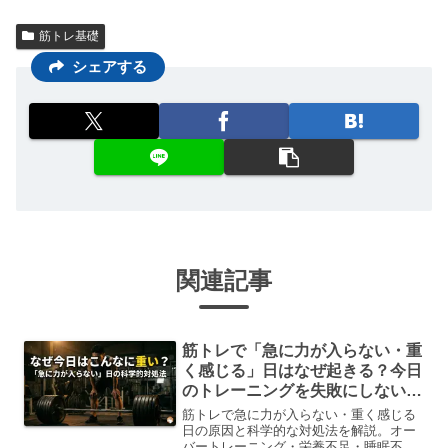
筋トレ基礎
シェアする
関連記事
筋トレで「急に力が入らない・重
く感じる」日はなぜ起きる？今日
のトレーニングを失敗にしない科
学的対処法
筋トレで急に力が入らない・重く感じる
日の原因と科学的な対処法を解説。オー
バートレーニング・栄養不足・睡眠不足