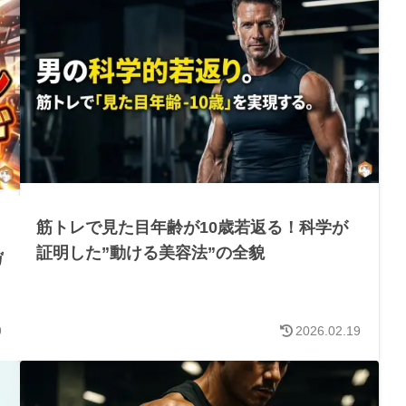
筋トレで見た目年齢が10歳若返る！科学が
証明した”動ける美容法”の全貌
ガ
9
2026.02.19