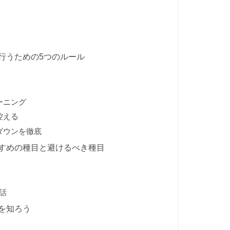
行うための5つのルール
ーニング
控える
ダウンを徹底
すめの種目と避けるべき種目
話
を知ろう