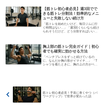
【筋トレ初心者必見】週3回でで
きる筋トレ分割法！効率的なメニ
ューと失敗しない続け方
「筋トレを始めたいけど、毎日ジムに行
く時間はない…」「週3回くらいなら続け
られそうだけど、どう分割すればいい
の？」そんな悩みを持つ筋トレ初心者の
方、けっこ...
胸上部の筋トレ完全ガイド｜初心
者でも確実に効かせる方法
「ベンチプレスをずっと続けているの
に、なんだか胸の形がイマイチ…」 「T
シャツを着たときに、胸の上の方がペタ
ンコで貧相に見える」 私も筋トレを始め
たばかり...
筋トレ初心者必見！手首に巻くやつ（パ
ワーグリップ）で世界が変わった話